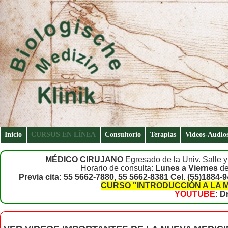
Inicio
CURSOS EN LÍNEA
Consultorio
Terapias
Videos-Audio
MÉDICO CIRUJANO
Egresado de la Univ. Salle y
Horario de consulta:
Lunes a Viernes
de
Previa cita: 55 5662-7880, 55 5662-8381 Cel. (55)1884-
CURSO "INTRODUCCIÓN A LA 
YOUTUBE
: D